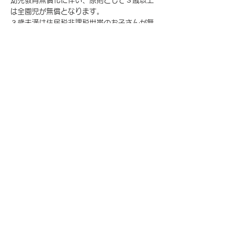
幼児教育無償化に伴い、原則として３歳以上
は全園児が無償となります。
３歳未満は住民税非課税世帯のお子さんが無
償化の対象となります。
給食費・おやつ・延長保育料（2号認定）預
かり保育料（1号認定）・その他徴収あり
​給食
園内の調理室で毎日美味しい給食・おやつを
作っています。
送迎について
通園バスははありません。園までの送迎は、
各ご家庭でお願いします。
服装
里山の中で過ごします。動きやすい服装（ス
カート不可）で、子どもの活動の妨げになら
ない服装をお願いします。