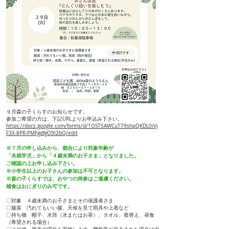
９月森の子くらすのお知らせです。
参加ご希望の方は、下記URLよりお申込み下さい。
https://docs.google.com/forms/d/1OST5AWCuT79shpQKDL0iVj
F3X-8PR-PMFgdfgO9I2bQ/edit
※７月の申し込みから、都合により対象年齢が
「未就学児」から「４歳未満のお子さま」となりました。
ご確認の上お申し込み下さい。
※小学生以上のお子さんの参加は不可となります。
※森の子くらすでは、おやつの持参はご遠慮ください。
補食はおにぎりのみ可です。
〇対象 ４歳未満のお子さまとその保護者さま
〇服装 汚れてもいい服、天候を見て雨具や上着など
〇持ち物 帽子、水筒（水またはお茶）、タオル、着替え、昼食
（希望される場合）