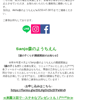
〇その他 雨天の場合も実施します。警報等が発令された場合は中
止とさせていただき、お知らせいただいた連絡先に連絡いたしま
す。
当日は、Akiha森のようちえん📞0250-47-3815までご連絡くださ
い。
ご参加お待ちしております。
Sanjo森のようちえん
【森の子くらす(園庭開放)のお知らせ】
令和８年度４月よりSanjo森のようちえんの園庭開放は
《森の子くらす》
に名称を変え、リニューアルいたしました(*^^*)
各フィールドへのお散歩はもちろん、季節の工作をしたりパパママ
同士でゆっくりとおしゃべりをしたりと‥大人も子どもも楽しめる
内容を計画しています(^^)また、土曜日の開催も予定していますの
で、皆様のご参加をお待ちしています！
↓お申し込みはこちら↓
https://forms.gle/DtLKgQzJ5cEFPeWv9
≪来園３回で‥ステキなプレゼントも！(*^^*)✨≫